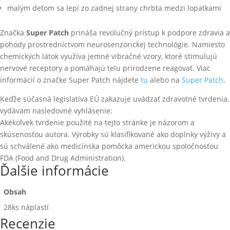
malým deťom sa lepí zo zadnej strany chrbta medzi lopatkami
Značka
Super Patch
prináša revolučný prístup k podpore zdravia a
pohody prostredníctvom neurosenzorickej technológie. Namiesto
chemických látok využíva jemné vibračné vzory, ktoré stimulujú
nervové receptory a pomáhajú telu prirodzene reagovať. Viac
informácií o značke Super Patch nájdete
tu
alebo na
Super Patch
.
Keďže súčasná legislatíva EÚ zakazuje uvádzať zdravotné tvrdenia,
vydávam nasledovné vyhlásenie:
Akékoľvek tvrdenie použité na tejto stránke je názorom a
skúsenosťou autora. Výrobky sú klasifikované ako doplnky výživy a
sú schválené ako medicínska pomôcka americkou spoločnosťou
FDA (Food and Drug Administration).
Ďalšie informácie
Obsah
28ks náplastí
Recenzie