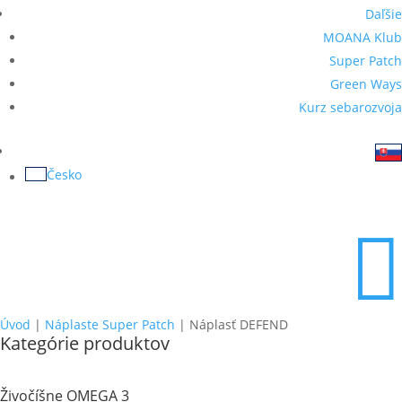
Daľšie
MOANA Klub
Super Patch
Green Ways
Kurz sebarozvoja
Česko

Úvod
|
Náplaste Super Patch
| Náplasť DEFEND
Kategórie produktov
Živočíšne OMEGA 3