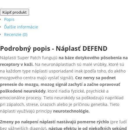
Kúpiť produkt
Popis
Ďalšie informácie
Recenzie (0)
Podrobný popis - Náplasť DEFEND
Náplasti Super Patch fungujú
na báze dotykového pôsobenia na
receptory v koži.
Na neuronáplastiach sú malé vrúbky, ktoré sú
na každom type náplasti usporiadané inak (podľa toho, do akého
mozgového centra majú vyslať signál).
Cez nervy sa podnet
prenesie do mozgu, mozog signál zachytí a začne opravovať
poškodené neurokódy
, ktoré riadia fyzické, psychické a
emocionálne procesy. Tieto neurokódy sa poškodzujú napríklad
pri zápaloch, strese, úrazoch alebo je príčinou genetika. Tieto
náplasti využívajú princípy
neurotechnológie.
Zmeny po nalepení náplastí nastávajú pomerne rýchlo
(pre ľudí
bez vážnejších diagnóz)
, nástup efektu je od niekoľkých sekúnd