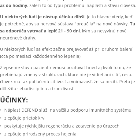
až do hodiny
, záleží to od typu problému, náplasti a stavu človeka.
U niektorých ľudí je nástup účinku dlhší.
Je to hlavne vtedy, keď
je potrebné, aby sa nervová sústava "preučila" na nové návyky.
Tu
sa odporúča vytrvať a lepiť 21 - 90 dní
, kým sa nevyvinú nové
neurónové dráhy.
U niektorých ľudí sa efekt začne prejavovať až pri druhom balení
(cca po mesiaci každodenného lepenia).
Zlepšenie stavu pacient nemusí pociťovať hneď aj kvôli tomu, že
prebiehajú zmeny v štruktúrach, ktoré nie je vidieť ani cítiť, resp.
človek má tak potlačenú citlivosť a vnímavosť, že sa necíti. Preto je
dôležitá sebadisciplína a trpezlivosť.
ÚČINKY:
Náplasť DEFEND slúži na väčšiu podporu imunitného systému
zlepšuje prietok krvi
poskytuje rýchlejšiu regeneráciu a zotavenie po úrazoch
zlepšuje prirodzený proces hojenia