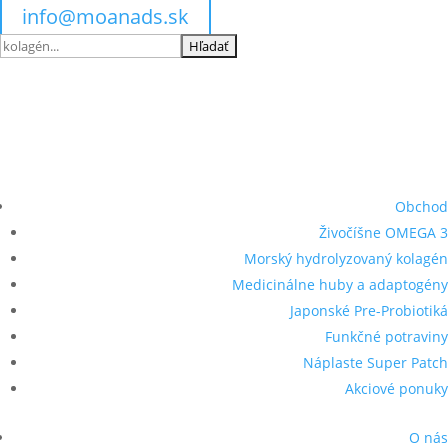
info@moanads.sk
Hľadať:
Obchod
Živočíšne OMEGA 3
Morský hydrolyzovaný kolagén
Medicinálne huby a adaptogény
Japonské Pre-Probiotiká
Funkčné potraviny
Náplaste Super Patch
Akciové ponuky
O nás