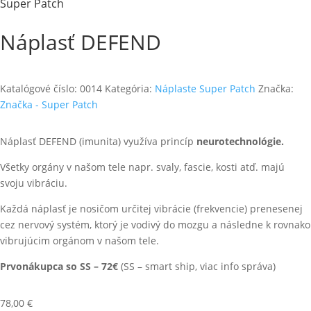
Super Patch
Náplasť DEFEND
Katalógové číslo:
0014
Kategória:
Náplaste Super Patch
Značka:
Značka - Super Patch
Náplasť DEFEND (imunita) využíva princíp
neurotechnológie.
Všetky orgány v našom tele napr. svaly, fascie, kosti atď. majú
svoju vibráciu.
Každá náplasť je nosičom určitej vibrácie (frekvencie) prenesenej
cez nervový systém, ktorý je vodivý do mozgu a následne k rovnako
vibrujúcim orgánom v našom tele.
Prvonákupca so SS – 72€
(SS – smart ship, viac info správa)
78,00
€