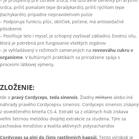
– Je prospešný pre zdravie srdca, má ozdravné benefity pri arytmii
srdca, príliš pomalom tepe (bradykardii), príliš rýchlom tepe
(tachykardii), prípadne nepravidelnom pulze
– Podporuje funkciu pľúc, obličiek, pečene, má antioxidačné
pôsobenie
– Posilňuje telo i myseľ, je schopný zvyšovať základnú životnú silu,
ktorá je potrebná pre fungovanie všetkých orgánov
– Je vyhľadávaný v režimoch zameraných na
rovnováhu cukru v
organizme
. V kultúrnych praktikách sa prirodzene spája s
procesmi látkovej výmeny.
ZLOŽENIE:
Ide o
pravý Cordyceps, teda sinensis
. Žiadny
militaris
alebo iné
náhrady pravého Cordycepsu sinensis. Cordyceps sinensis získaný
z osvedčeného kmeňa CS-4. Extrakt sa z vitálnych húb získava
veľmi šetrnou metódou dvojitej extrakcie za studena. Tým sa
zachováva množstvo a kvalita aktívnych polysacharidov
Cordyceps sa plní do čisto rastlinných kapsúl.
Tento výrobok je