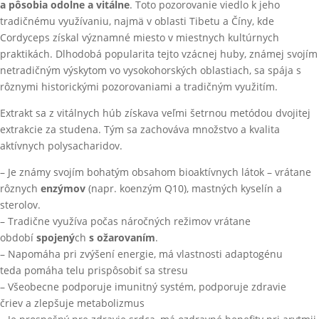
a
pôsobia odolne a vitálne
. Toto pozorovanie viedlo k jeho
tradičnému využívaniu, najmä v oblasti Tibetu a Číny, kde
Cordyceps získal významné miesto v miestnych kultúrnych
praktikách. Dlhodobá popularita tejto vzácnej huby, známej svojím
netradičným výskytom vo vysokohorských oblastiach, sa spája s
rôznymi historickými pozorovaniami a tradičným využitím.
Extrakt sa z vitálnych húb získava veľmi šetrnou metódou dvojitej
extrakcie za studena. Tým sa zachováva množstvo a kvalita
aktívnych polysacharidov.
– Je známy svojím bohatým obsahom bioaktívnych látok – vrátane
rôznych
enzýmov
(napr. koenzým Q10), mastných kyselín a
sterolov.
– Tradične využíva počas náročných režimov vrátane
období
spojený
ch
s ožarovaním
.
– Napomáha pri zvýšení energie, má vlastnosti adaptogénu
teda pomáha telu prispôsobiť sa stresu
– Všeobecne podporuje imunitný systém, podporuje zdravie
čriev a zlepšuje metabolizmus