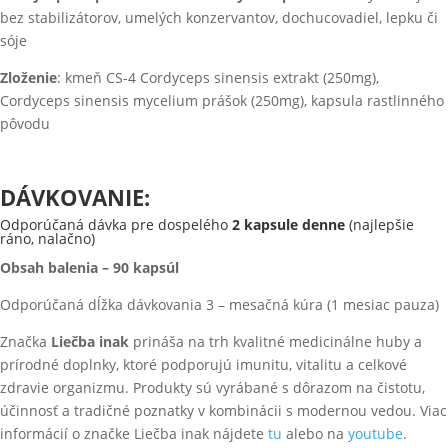
bez stabilizátorov, umelých konzervantov, dochucovadiel, lepku či
sóje
Zloženie
: kmeň CS-4 Cordyceps sinensis extrakt (250mg),
Cordyceps sinensis mycelium prášok (250mg), kapsula rastlinného
pôvodu
DÁVKOVANIE:
Odporúčaná dávka pre dospelého
2 kapsule denne
(najlepšie
ráno, nalačno)
Obsah balenia – 90 kapsúl
Odporúčaná dĺžka dávkovania 3 – mesačná kúra (1 mesiac pauza)
Značka
Liečba inak
prináša na trh kvalitné medicinálne huby a
prírodné doplnky, ktoré podporujú imunitu, vitalitu a celkové
zdravie organizmu. Produkty sú vyrábané s dôrazom na čistotu,
účinnosť a tradičné poznatky v kombinácii s modernou vedou. Viac
informácií o značke Liečba inak nájdete
tu
alebo na
youtube
.