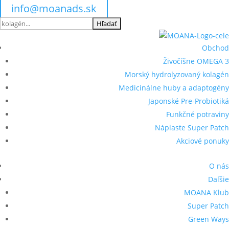
info@moanads.sk
Hľadať:
Obchod
Živočíšne OMEGA 3
Morský hydrolyzovaný kolagén
Medicinálne huby a adaptogény
Japonské Pre-Probiotiká
Funkčné potraviny
Náplaste Super Patch
Akciové ponuky
O nás
Daľšie
MOANA Klub
Super Patch
Green Ways