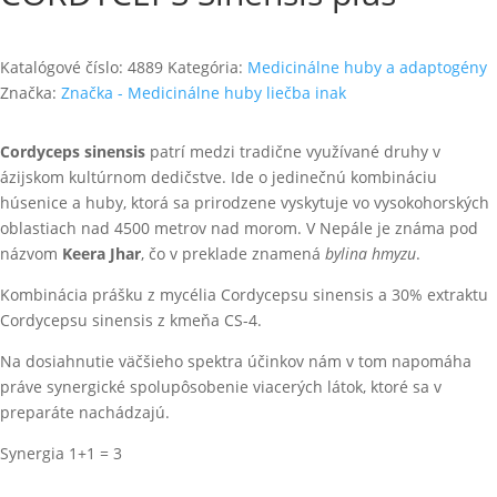
Katalógové číslo:
4889
Kategória:
Medicinálne huby a adaptogény
Značka:
Značka - Medicinálne huby liečba inak
Cordyceps sinensis
patrí medzi tradične využívané druhy v
ázijskom kultúrnom dedičstve. Ide o jedinečnú kombináciu
húsenice a huby, ktorá sa prirodzene vyskytuje vo vysokohorských
oblastiach nad 4500 metrov nad morom. V Nepále je známa pod
názvom
Keera Jhar
, čo v preklade znamená
bylina hmyzu
.
Kombinácia prášku z mycélia Cordycepsu sinensis a 30% extraktu
Cordycepsu sinensis z kmeňa CS-4.
Na dosiahnutie väčšieho spektra účinkov nám v tom napomáha
práve synergické spolupôsobenie viacerých látok, ktoré sa v
preparáte nachádzajú.
Synergia 1+1 = 3