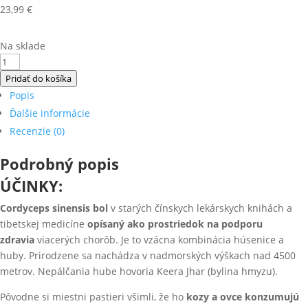
23,99
€
Na sklade
množstvo
CORDYCEPS
Pridať do košíka
Sinensis
Popis
plus
Ďalšie informácie
Recenzie (0)
Podrobný popis
ÚČINKY:
Cordyceps sinensis
bol
v starých čínskych lekárskych knihách a
tibetskej medicíne
opísaný ako prostriedok na podporu
zdravia
viacerých chorôb.
Je to vzácna kombinácia húsenice a
huby. Prirodzene sa nachádza v nadmorských výškach nad 4500
metrov.
Nepálčania hube hovoria Keera Jhar (bylina hmyzu).
Pôvodne si miestni pastieri všimli, že ho
kozy a ovce konzumujú